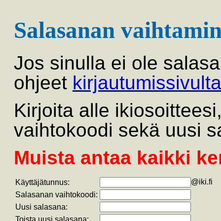
Salasanan vaihtamin
Jos sinulla ei ole salas
ohjeet
kirjautumissivult
Kirjoita alle ikiosoittee
vaihtokoodi sekä uusi s
Muista antaa kaikki ke
@iki.fi
Käyttäjätunnus:
Salasanan vaihtokoodi:
Uusi salasana:
Toista uusi salasana: