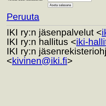
Peruuta
IKI ry:n jäsenpalvelut <
i
IKI ry:n hallitus <
iki-hall
IKI ry:n jäsenrekisterio
<
kivinen@iki.fi
>