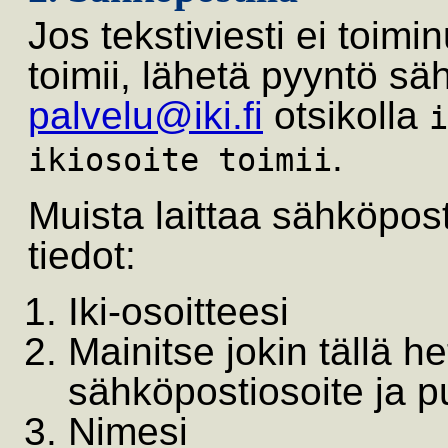
Jos tekstiviesti ei toimi
toimii, lähetä pyyntö sä
palvelu@iki.fi
otsikolla
i
.
ikiosoite toimii
Muista laittaa sähköpos
tiedot:
Iki-osoitteesi
Mainitse jokin tällä h
sähköpostiosoite ja 
Nimesi