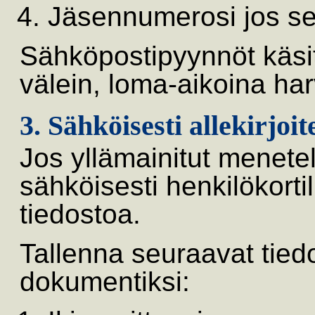
Jäsennumerosi jos se
Sähköpostipyynnöt käsit
välein, loma-aikoina ha
3. Sähköisesti allekirjoi
Jos yllämainitut menetel
sähköisesti henkilökortil
tiedostoa.
Tallenna seuraavat tie
dokumentiksi: