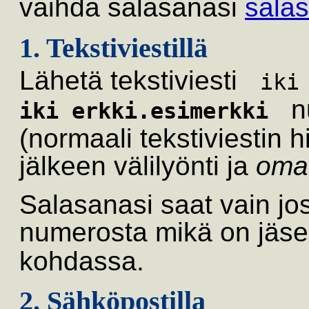
vaihda salasanasi
sala
1. Tekstiviestillä
Lähetä tekstiviesti
ik
n
iki erkki.esimerkki
(normaali tekstiviestin hi
jälkeen välilyönti ja
oma
Salasanasi saat vain jos
numerosta mikä on jäse
kohdassa.
2. Sähköpostilla