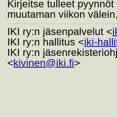
Kirjeitse tulleet pyynnöt
muutaman viikon välein
IKI ry:n jäsenpalvelut <
i
IKI ry:n hallitus <
iki-hall
IKI ry:n jäsenrekisterio
<
kivinen@iki.fi
>