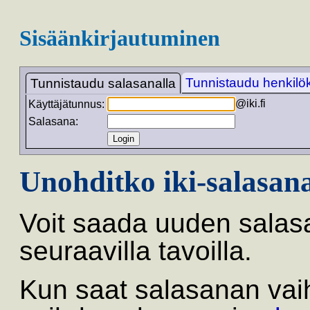
Sisäänkirjautuminen
Tunnistaudu henkilöko
Tunnistaudu salasanalla
@iki.fi
Käyttäjätunnus:
Salasana:
Unohditko iki-salasan
Voit saada uuden salas
seuraavilla tavoilla.
Kun saat salasanan vai