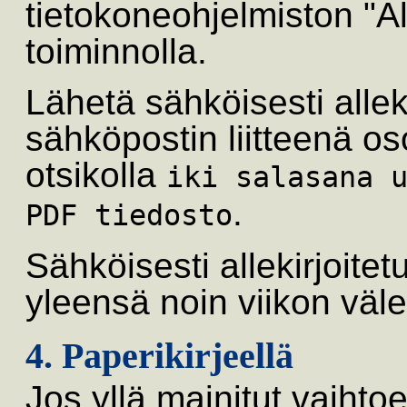
tietokoneohjelmiston "Al
toiminnolla.
Lähetä sähköisesti allek
sähköpostin liitteenä o
otsikolla
iki salasana 
.
PDF tiedosto
Sähköisesti allekirjoitet
yleensä noin viikon väl
4. Paperikirjeellä
Jos yllä mainitut vaihto