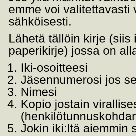
emme voi valitettavasti 
sähköisesti.
Lähetä tällöin kirje (si
paperikirje) jossa on all
Iki-osoitteesi
Jäsennumerosi jos se
Nimesi
Kopio jostain virallis
(henkilötunnuskohdan 
Jokin iki:ltä aiemmin