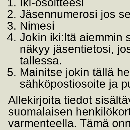
Iki-osoitteesi
Jäsennumerosi jos se
Nimesi
Jokin iki:ltä aiemmin
näkyy jäsentietosi, jo
tallessa.
Mainitse jokin tällä h
sähköpostiosoite ja 
Allekirjoita tiedot sisäl
suomalaisen henkilökort
varmenteella. Tämä onni