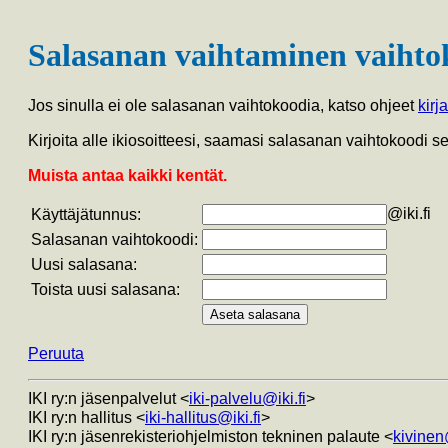
Salasanan vaihtaminen vaihto
Jos sinulla ei ole salasanan vaihtokoodia, katso ohjeet
kirj
Kirjoita alle ikiosoitteesi, saamasi salasanan vaihtokoodi 
Muista antaa kaikki kentät.
@iki.fi
Käyttäjätunnus:
Salasanan vaihtokoodi:
Uusi salasana:
Toista uusi salasana:
Peruuta
IKI ry:n jäsenpalvelut <
iki-palvelu@iki.fi
>
IKI ry:n hallitus <
iki-hallitus@iki.fi
>
IKI ry:n jäsenrekisteriohjelmiston tekninen palaute <
kivinen@