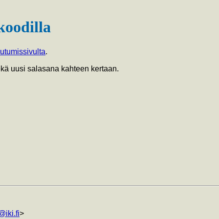
koodilla
autumissivulta
.
sekä uusi salasana kahteen kertaan.
iki.fi
>