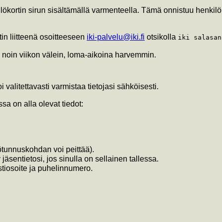
lökortin sirun sisältämällä varmenteella. Tämä onnistuu henkilök
in liitteenä osoitteeseen
iki-palvelu@iki.fi
otsikolla
iki salasan
ä noin viikon välein, loma-aikoina harvemmin.
 valitettavasti varmistaa tietojasi sähköisesti.
ssa on alla olevat tiedot:
lötunnuskohdan voi peittää).
äsentietosi, jos sinulla on sellainen tallessa.
stiosoite ja puhelinnumero.