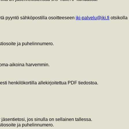
ähetä pyyntö sähköpostilla osoitteeseen
iki-palvelu@iki.fi
otsikolla
stiosoite ja puhelinnumero.
 loma-aikoina harvemmin.
sti henkilökortilla allekirjoitettua PDF tiedostoa.
äsentietosi, jos sinulla on sellainen tallessa.
stiosoite ja puhelinnumero.