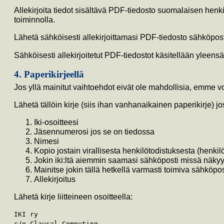
Allekirjoita tiedot sisältävä PDF-tiedosto suomalaisen henki
toiminnolla.
Lähetä sähköisesti allekirjoittamasi PDF-tiedosto sähköpost
Sähköisesti allekirjoitetut PDF-tiedostot käsitellään yleens
4. Paperikirjeellä
Jos yllä mainitut vaihtoehdot eivät ole mahdollisia, emme voi
Lähetä tällöin kirje (siis ihan vanhanaikainen paperikirje) jo
Iki-osoitteesi
Jäsennumerosi jos se on tiedossa
Nimesi
Kopio jostain virallisesta henkilötodistuksesta (henki
Jokin iki:ltä aiemmin saamasi sähköposti missä näkyy j
Mainitse jokin tällä hetkellä varmasti toimiva sähköpo
Allekirjoitus
Lähetä kirje liitteineen osoitteella:
IKI ry
c/o Clausal Computing