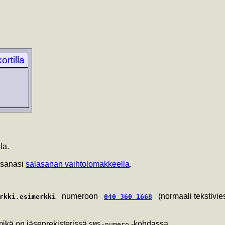
rtilla
la.
asanasi
salasanan vaihtolomakkeella
.
numeroon
(normaali tekstiviest
rkki.esimerkki
040 360 1668
mikä on jäsenrekisterissä
-kohdassa.
SMS-numero