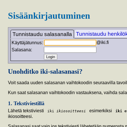
Sisäänkirjautuminen
Tunnistaudu henkilöko
Tunnistaudu salasanalla
@iki.fi
Käyttäjätunnus:
Salasana:
Unohditko iki-salasanasi?
Voit saada uuden salasanan vaihtokoodin seuraavilla tavoil
Kun saat salasanan vaihtokoodin vastauksena, vaihda sal
1. Tekstiviestillä
Lähetä tekstiviesti
esimerkiksi
iki
ikiosoitteesi
iki e
ikiosoitteesi.
Salasanasi saat vain jos tekstiviesti lähetetään numerosta 