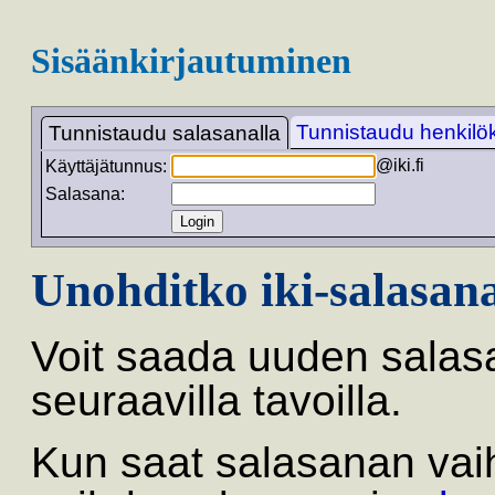
Sisäänkirjautuminen
Tunnistaudu henkilöko
Tunnistaudu salasanalla
@iki.fi
Käyttäjätunnus:
Salasana:
Unohditko iki-salasan
Voit saada uuden salas
seuraavilla tavoilla.
Kun saat salasanan vai