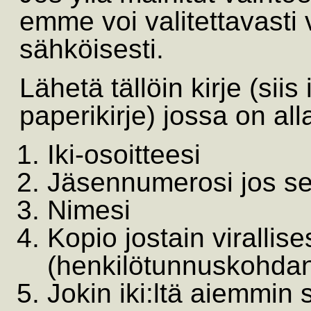
emme voi valitettavasti 
sähköisesti.
Lähetä tällöin kirje (si
paperikirje) jossa on all
Iki-osoitteesi
Jäsennumerosi jos se
Nimesi
Kopio jostain virallis
(henkilötunnuskohdan 
Jokin iki:ltä aiemmin