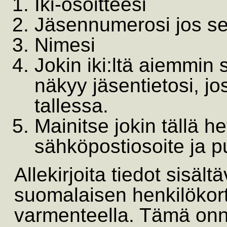
Iki-osoitteesi
Jäsennumerosi jos se
Nimesi
Jokin iki:ltä aiemmin
näkyy jäsentietosi, jo
tallessa.
Mainitse jokin tällä h
sähköpostiosoite ja 
Allekirjoita tiedot sisäl
suomalaisen henkilökort
varmenteella. Tämä onni