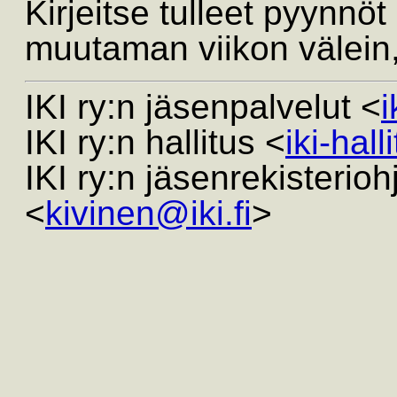
Kirjeitse tulleet pyynnöt
muutaman viikon välein
IKI ry:n jäsenpalvelut <
i
IKI ry:n hallitus <
iki-hall
IKI ry:n jäsenrekisterio
<
kivinen@iki.fi
>