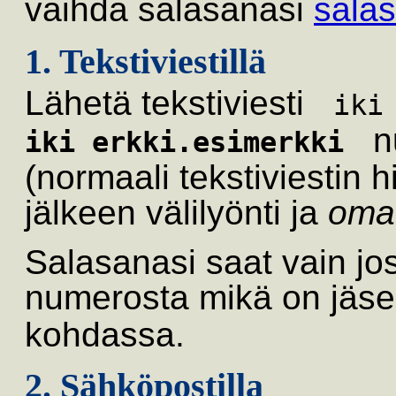
vaihda salasanasi
sala
1. Tekstiviestillä
Lähetä tekstiviesti
ik
n
iki erkki.esimerkki
(normaali tekstiviestin hi
jälkeen välilyönti ja
oma
Salasanasi saat vain jos
numerosta mikä on jäse
kohdassa.
2. Sähköpostilla