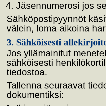
Jäsennumerosi jos se
Sähköpostipyynnöt käsit
välein, loma-aikoina ha
3. Sähköisesti allekirjoi
Jos yllämainitut menetel
sähköisesti henkilökortil
tiedostoa.
Tallenna seuraavat tie
dokumentiksi: