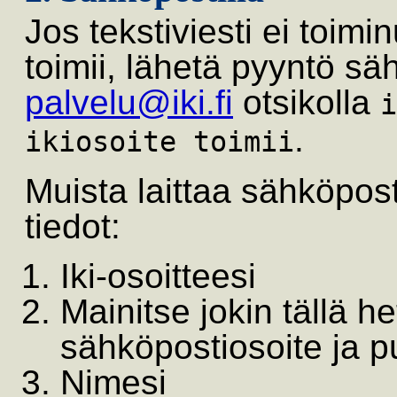
Jos tekstiviesti ei toimi
toimii, lähetä pyyntö sä
palvelu@iki.fi
otsikolla
i
.
ikiosoite toimii
Muista laittaa sähköpos
tiedot:
Iki-osoitteesi
Mainitse jokin tällä h
sähköpostiosoite ja 
Nimesi