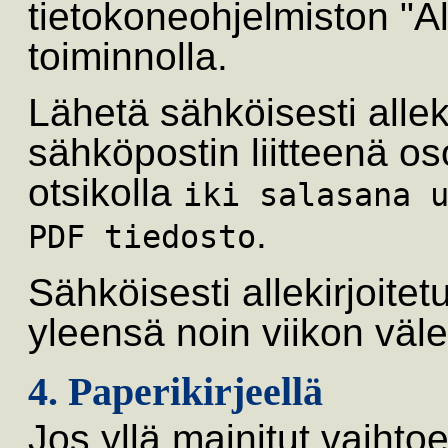
tietokoneohjelmiston "Al
toiminnolla.
Lähetä sähköisesti allek
sähköpostin liitteenä o
otsikolla
iki salasana 
.
PDF tiedosto
Sähköisesti allekirjoitet
yleensä noin viikon väl
4. Paperikirjeellä
Jos yllä mainitut vaihto