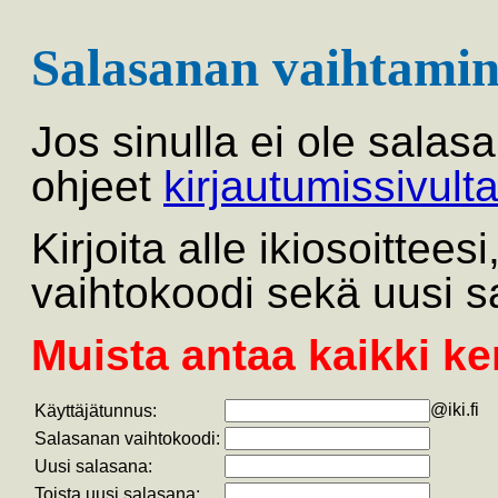
Salasanan vaihtamin
Jos sinulla ei ole salas
ohjeet
kirjautumissivult
Kirjoita alle ikiosoittee
vaihtokoodi sekä uusi s
Muista antaa kaikki ke
@iki.fi
Käyttäjätunnus:
Salasanan vaihtokoodi:
Uusi salasana:
Toista uusi salasana: