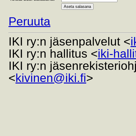
Peruuta
IKI ry:n jäsenpalvelut <
i
IKI ry:n hallitus <
iki-hall
IKI ry:n jäsenrekisterio
<
kivinen@iki.fi
>