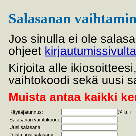
Salasanan vaihtamin
Jos sinulla ei ole salas
ohjeet
kirjautumissivult
Kirjoita alle ikiosoittee
vaihtokoodi sekä uusi s
Muista antaa kaikki ke
@iki.fi
Käyttäjätunnus:
Salasanan vaihtokoodi:
Uusi salasana:
Toista uusi salasana: