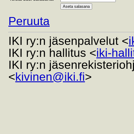
Peruuta
IKI ry:n jäsenpalvelut <
i
IKI ry:n hallitus <
iki-hall
IKI ry:n jäsenrekisterio
<
kivinen@iki.fi
>