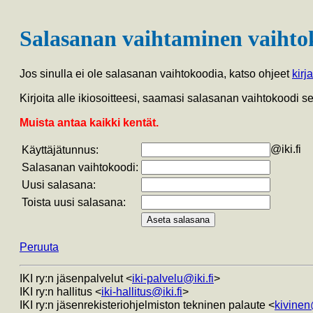
Salasanan vaihtaminen vaihto
Jos sinulla ei ole salasanan vaihtokoodia, katso ohjeet
kirj
Kirjoita alle ikiosoitteesi, saamasi salasanan vaihtokoodi 
Muista antaa kaikki kentät.
@iki.fi
Käyttäjätunnus:
Salasanan vaihtokoodi:
Uusi salasana:
Toista uusi salasana:
Peruuta
IKI ry:n jäsenpalvelut <
iki-palvelu@iki.fi
>
IKI ry:n hallitus <
iki-hallitus@iki.fi
>
IKI ry:n jäsenrekisteriohjelmiston tekninen palaute <
kivinen@