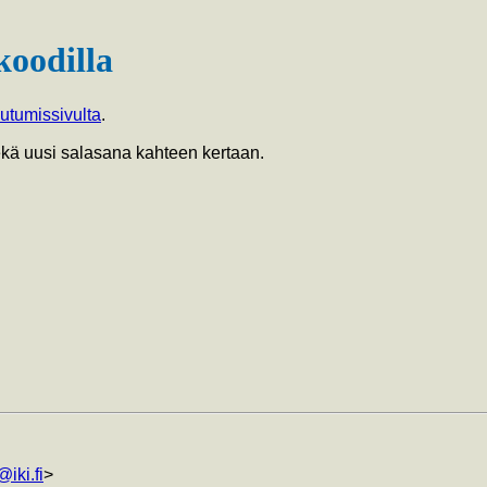
koodilla
autumissivulta
.
sekä uusi salasana kahteen kertaan.
iki.fi
>