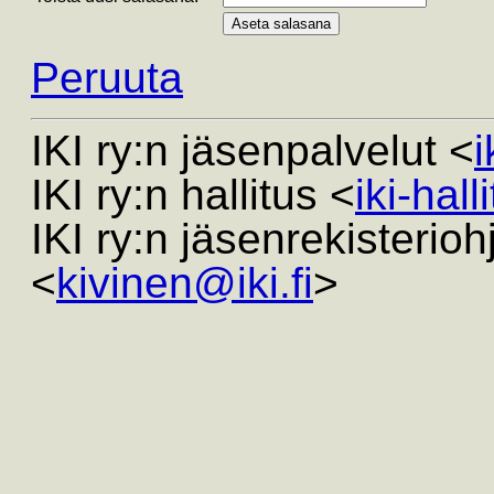
Peruuta
IKI ry:n jäsenpalvelut <
i
IKI ry:n hallitus <
iki-hall
IKI ry:n jäsenrekisterio
<
kivinen@iki.fi
>