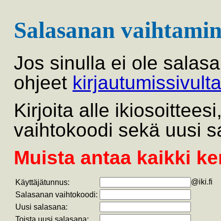
Salasanan vaihtamin
Jos sinulla ei ole salas
ohjeet
kirjautumissivult
Kirjoita alle ikiosoittee
vaihtokoodi sekä uusi s
Muista antaa kaikki ke
@iki.fi
Käyttäjätunnus:
Salasanan vaihtokoodi:
Uusi salasana:
Toista uusi salasana: