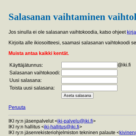
Salasanan vaihtaminen vaihto
Jos sinulla ei ole salasanan vaihtokoodia, katso ohjeet
kirj
Kirjoita alle ikiosoitteesi, saamasi salasanan vaihtokoodi 
Muista antaa kaikki kentät.
@iki.fi
Käyttäjätunnus:
Salasanan vaihtokoodi:
Uusi salasana:
Toista uusi salasana:
Peruuta
IKI ry:n jäsenpalvelut <
iki-palvelu@iki.fi
>
IKI ry:n hallitus <
iki-hallitus@iki.fi
>
IKI ry:n jäsenrekisteriohjelmiston tekninen palaute <
kivinen@