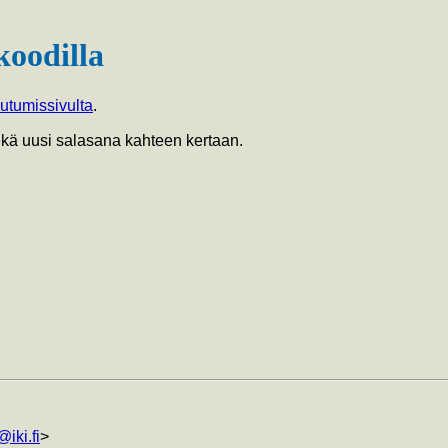
koodilla
autumissivulta
.
sekä uusi salasana kahteen kertaan.
iki.fi
>