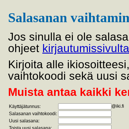
Salasanan vaihtamin
Jos sinulla ei ole salas
ohjeet
kirjautumissivult
Kirjoita alle ikiosoittee
vaihtokoodi sekä uusi s
Muista antaa kaikki ke
@iki.fi
Käyttäjätunnus:
Salasanan vaihtokoodi:
Uusi salasana:
Toista uusi salasana: