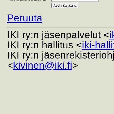
Peruuta
IKI ry:n jäsenpalvelut <
i
IKI ry:n hallitus <
iki-hall
IKI ry:n jäsenrekisterio
<
kivinen@iki.fi
>