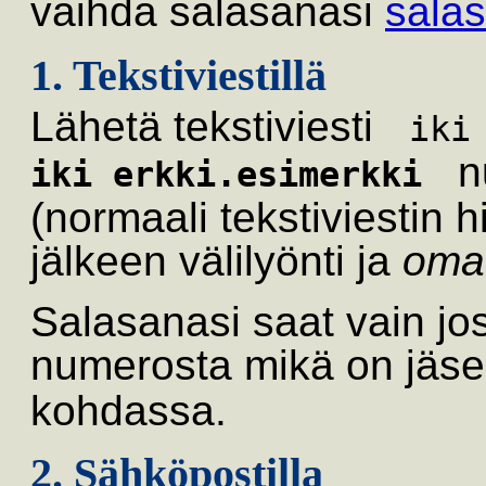
vaihda salasanasi
sala
1. Tekstiviestillä
Lähetä tekstiviesti
ik
n
iki erkki.esimerkki
(normaali tekstiviestin hi
jälkeen välilyönti ja
oma
Salasanasi saat vain jos
numerosta mikä on jäse
kohdassa.
2. Sähköpostilla