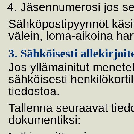
Jäsennumerosi jos se
Sähköpostipyynnöt käsit
välein, loma-aikoina ha
3. Sähköisesti allekirjoi
Jos yllämainitut menetel
sähköisesti henkilökortil
tiedostoa.
Tallenna seuraavat tie
dokumentiksi: