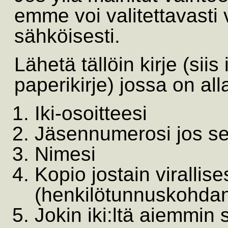
emme voi valitettavasti 
sähköisesti.
Lähetä tällöin kirje (si
paperikirje) jossa on all
Iki-osoitteesi
Jäsennumerosi jos se
Nimesi
Kopio jostain virallis
(henkilötunnuskohdan 
Jokin iki:ltä aiemmin