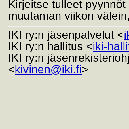
Kirjeitse tulleet pyynnöt
muutaman viikon välein
IKI ry:n jäsenpalvelut <
i
IKI ry:n hallitus <
iki-hall
IKI ry:n jäsenrekisterio
<
kivinen@iki.fi
>