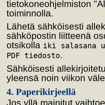
tietokoneohjelmiston "Al
toiminnolla.
Lähetä sähköisesti allek
sähköpostin liitteenä o
otsikolla
iki salasana 
.
PDF tiedosto
Sähköisesti allekirjoitet
yleensä noin viikon väl
4. Paperikirjeellä
Jos yllä mainitut vaihto