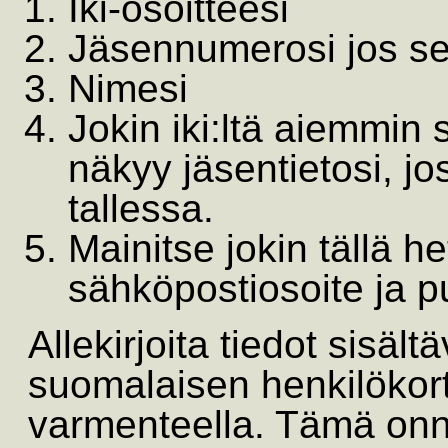
Iki-osoitteesi
Jäsennumerosi jos se
Nimesi
Jokin iki:ltä aiemmin
näkyy jäsentietosi, jo
tallessa.
Mainitse jokin tällä h
sähköpostiosoite ja 
Allekirjoita tiedot sisäl
suomalaisen henkilökort
varmenteella. Tämä onni