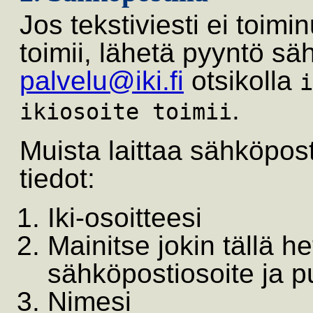
Jos tekstiviesti ei toimi
toimii, lähetä pyyntö sä
palvelu@iki.fi
otsikolla
i
.
ikiosoite toimii
Muista laittaa sähköpos
tiedot:
Iki-osoitteesi
Mainitse jokin tällä h
sähköpostiosoite ja 
Nimesi