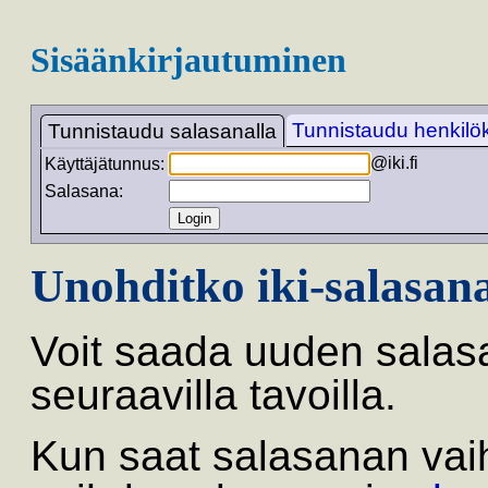
Sisäänkirjautuminen
Tunnistaudu henkilöko
Tunnistaudu salasanalla
@iki.fi
Käyttäjätunnus:
Salasana:
Unohditko iki-salasan
Voit saada uuden salas
seuraavilla tavoilla.
Kun saat salasanan vai