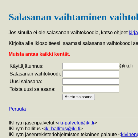
Salasanan vaihtaminen vaihto
Jos sinulla ei ole salasanan vaihtokoodia, katso ohjeet
kirj
Kirjoita alle ikiosoitteesi, saamasi salasanan vaihtokoodi 
Muista antaa kaikki kentät.
@iki.fi
Käyttäjätunnus:
Salasanan vaihtokoodi:
Uusi salasana:
Toista uusi salasana:
Peruuta
IKI ry:n jäsenpalvelut <
iki-palvelu@iki.fi
>
IKI ry:n hallitus <
iki-hallitus@iki.fi
>
IKI ry:n jäsenrekisteriohjelmiston tekninen palaute <
kivinen@