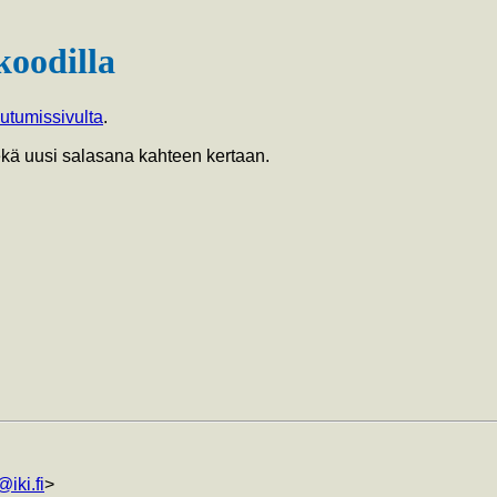
koodilla
autumissivulta
.
sekä uusi salasana kahteen kertaan.
iki.fi
>