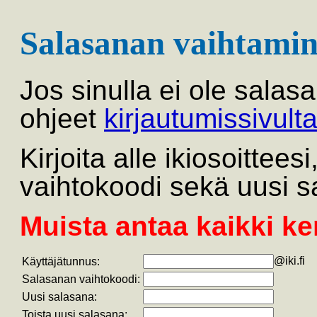
Salasanan vaihtamin
Jos sinulla ei ole salas
ohjeet
kirjautumissivult
Kirjoita alle ikiosoittee
vaihtokoodi sekä uusi s
Muista antaa kaikki ke
@iki.fi
Käyttäjätunnus:
Salasanan vaihtokoodi:
Uusi salasana:
Toista uusi salasana: