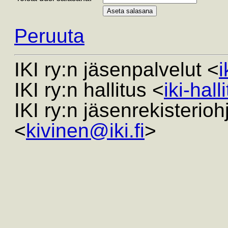
Peruuta
IKI ry:n jäsenpalvelut <
i
IKI ry:n hallitus <
iki-hall
IKI ry:n jäsenrekisterio
<
kivinen@iki.fi
>